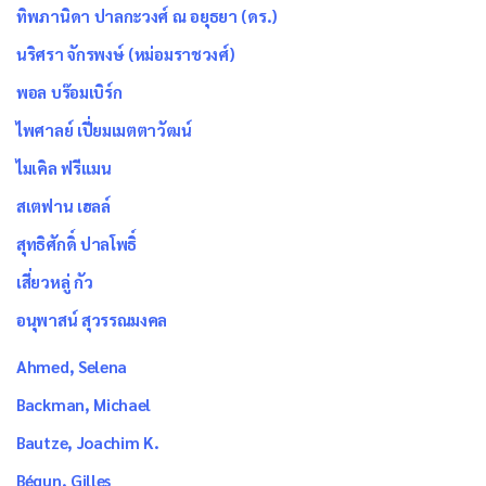
ทิพภานิดา ปาลกะวงศ์ ณ อยุธยา (ดร.)
นริศรา จักรพงษ์ (หม่อมราชวงศ์)
พอล บร๊อมเบิร์ก
ไพศาลย์ เปี่ยมเมตตาวัฒน์
ไมเคิล ฟรีแมน
สเตฟาน เฮลล์
สุทธิศักดิ์ ปาลโพธิ์
เสี่ยวหลู่ กัว
อนุพาสน์ สุวรรณมงคล
Ahmed, Selena
Backman, Michael
Bautze, Joachim K.
Bégun, Gilles