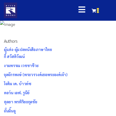
0
Authors
ผู้แต่ง-ผู้แปลหนังสือภาษาไทย
กี้ สวัสดิวัฒน์
งามพรรณ เวชชาชีวะ
จุลจักรพงษ์ (พระวรวงค์เธอพระองค์เจ้า)
โจคิม เค. บ้าวท์ซ
ดอว์น เอฟ. รูนีย์
ตุลยา พรพิริยะกุลชัย
ถั่นมิ้นอู