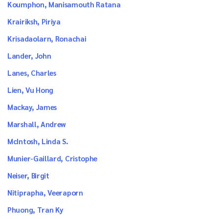
Koumphon, Manisamouth Ratana
Krairiksh, Piriya
Krisadaolarn, Ronachai
Lander, John
Lanes, Charles
Lien, Vu Hong
Mackay, James
Marshall, Andrew
McIntosh, Linda S.
Munier-Gaillard, Cristophe
Neiser, Birgit
Nitiprapha, Veeraporn
Phuong, Tran Ky