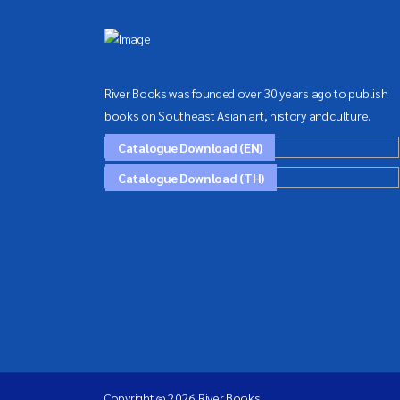
River Books was founded over 30 years ago to publish
books on Southeast Asian art, history and culture.
Catalogue Download (EN)
Catalogue Download (TH)
Copyright @ 2026 River Books