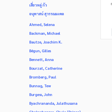
B
เสี่ยวหลู่ กัว
อนุพาสน์ สุวรรณมงคล
Ahmed, Selena
Backman, Michael
Bautze, Joachim K.
Bégun, Gilles
Bennett, Anna
Bourzat, Catherine
Bromberg, Paul
Bunnag, Tew
Burgess, John
Byachrananda, Julathusana
Chakrabongse, Chula (Prince)