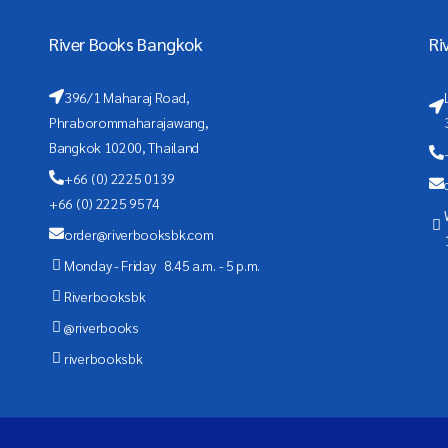
River Books Bangkok
Ri
396/1 Maharaj Road,
Phraborommaharajawang,
Bangkok 10200, Thailand
+66 (0) 2225 0139
+66 (0) 2225 9574
order@riverbooksbk.com
Monday - Friday 8.45 a.m. - 5 p.m.
Riverbooksbk
@riverbooks
riverbooksbk