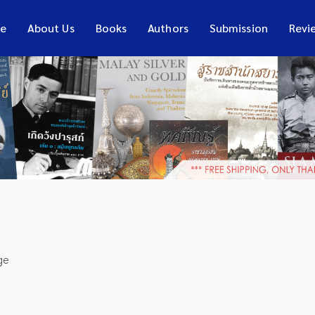
e
About Us
Books
Authors
Submission
Revi