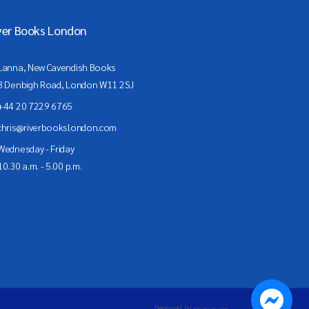
ver Books London
Lanna, New Cavendish Books
3 Denbigh Road, London W11 2SJ
+44 20 7229 6765
chris@riverbookslondon.com
Wednesday - Friday
10.30 a.m. - 5.00 p.m.
Designed by
g7website.com