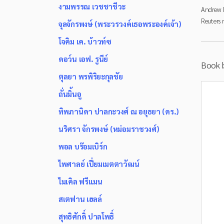
งามพรรณ เวชชาชีวะ
Andrew M
Reuters 
จุลจักรพงษ์ (พระวรวงค์เธอพระองค์เจ้า)
โจคิม เค. บ้าวท์ซ
ดอว์น เอฟ. รูนีย์
Book 
ตุลยา พรพิริยะกุลชัย
ถั่นมิ้นอู
ทิพภานิดา ปาลกะวงศ์ ณ อยุธยา (ดร.)
นริศรา จักรพงษ์ (หม่อมราชวงศ์)
พอล บร๊อมเบิร์ก
ไพศาลย์ เปี่ยมเมตตาวัฒน์
ไมเคิล ฟรีแมน
สเตฟาน เฮลล์
สุทธิศักดิ์ ปาลโพธิ์