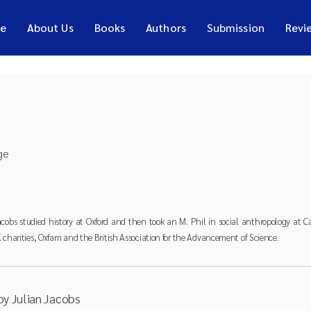
e
About Us
Books
Authors
Submission
Revi
acobs studied history at Oxford and then took an M. Phil in social anthropology at
 charities, Oxfam and the British Association for the Advancement of Science.
by Julian Jacobs