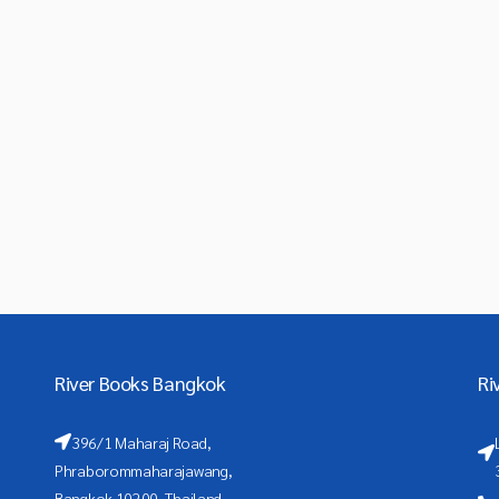
River Books Bangkok
Ri
396/1 Maharaj Road,
Phraborommaharajawang,
Bangkok 10200, Thailand