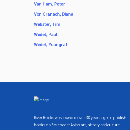
Van Ham, Peter
Von Cranach, Diana
Webster, Tim
Wedel, Paul
Wedel, Yuangrat
River Books was founded over 30 years ago to publish
books on Southeast Asian art, history and culture.