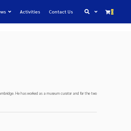
ews
Activities
Contact Us
0
 Cambridge. He has worked as a museum curator and for the two