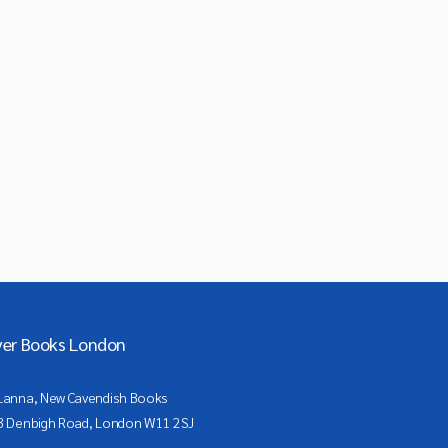
ver Books London
Lanna, New Cavendish Books
3 Denbigh Road, London W11 2SJ