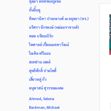
ตุลยา พรพิริยะกุลชัย
ถั่นมิ้นอู
ทิพภานิดา ปาลกะวงศ์ ณ อยุธยา (ดร.)
นริศรา จักรพงษ์ (หม่อมราชวงศ์)
พอล บร๊อมเบิร์ก
ไพศาลย์ เปี่ยมเมตตาวัฒน์
ไมเคิล ฟรีแมน
สเตฟาน เฮลล์
สุทธิศักดิ์ ปาลโพธิ์
เสี่ยวหลู่ กัว
อนุพาสน์ สุวรรณมงคล
Ahmed, Selena
Backman, Michael