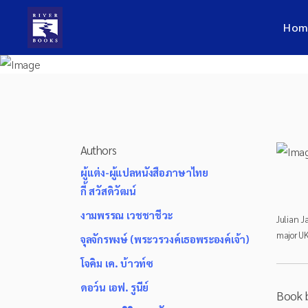
Hom
Authors
ผู้แต่ง-ผู้แปลหนังสือภาษาไทย
กี้ สวัสดิวัฒน์
งามพรรณ เวชชาชีวะ
Julian J
major UK
จุลจักรพงษ์ (พระวรวงค์เธอพระองค์เจ้า)
โจคิม เค. บ้าวท์ซ
ดอว์น เอฟ. รูนีย์
Book 