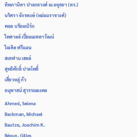
ทิพภานิดา ปาลกะวงศ์ ณ อยุธยา (ดร.)
นริศรา จักรพงษ์ (หม่อมราชวงศ์)
พอล บร๊อมเบิร์ก
ไพศาลย์ เปี่ยมเมตตาวัฒน์
ไมเคิล ฟรีแมน
สเตฟาน เฮลล์
สุทธิศักดิ์ ปาลโพธิ์
เสี่ยวหลู่ กัว
อนุพาสน์ สุวรรณมงคล
Ahmed, Selena
Backman, Michael
Bautze, Joachim K.
Bégun, Gilles