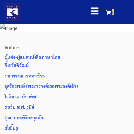
0
Authors
ผู้แต่ง-ผู้แปลหนังสือภาษาไทย
กี้ สวัสดิวัฒน์
งามพรรณ เวชชาชีวะ
จุลจักรพงษ์ (พระวรวงค์เธอพระองค์เจ้า)
โจคิม เค. บ้าวท์ซ
ดอว์น เอฟ. รูนีย์
ตุลยา พรพิริยะกุลชัย
ถั่นมิ้นอู