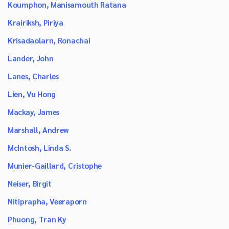
Koumphon, Manisamouth Ratana
Krairiksh, Piriya
Krisadaolarn, Ronachai
Lander, John
Lanes, Charles
Lien, Vu Hong
Mackay, James
Marshall, Andrew
McIntosh, Linda S.
Munier-Gaillard, Cristophe
Neiser, Birgit
Nitiprapha, Veeraporn
Phuong, Tran Ky