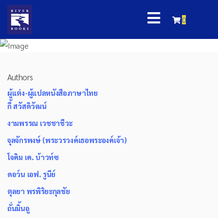
0
Authors
ผู้แต่ง-ผู้แปลหนังสือภาษาไทย
กี้ สวัสดิวัฒน์
งามพรรณ เวชชาชีวะ
จุลจักรพงษ์ (พระวรวงค์เธอพระองค์เจ้า)
โจคิม เค. บ้าวท์ซ
ดอว์น เอฟ. รูนีย์
ตุลยา พรพิริยะกุลชัย
ถั่นมิ้นอู