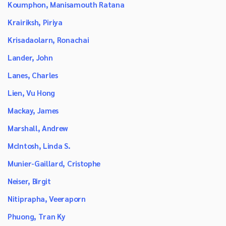
Koumphon, Manisamouth Ratana
Krairiksh, Piriya
Krisadaolarn, Ronachai
Lander, John
Lanes, Charles
Lien, Vu Hong
Mackay, James
Marshall, Andrew
McIntosh, Linda S.
Munier-Gaillard, Cristophe
Neiser, Birgit
Nitiprapha, Veeraporn
Phuong, Tran Ky