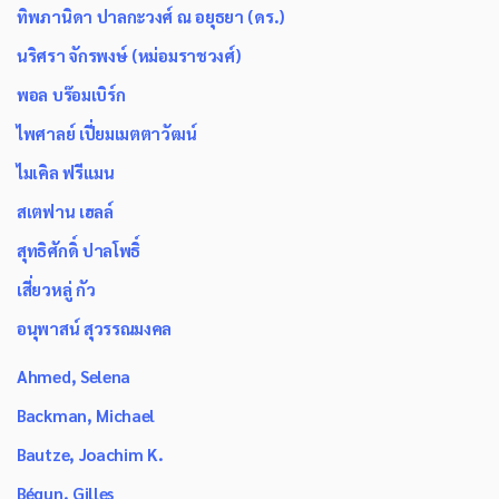
ทิพภานิดา ปาลกะวงศ์ ณ อยุธยา (ดร.)
นริศรา จักรพงษ์ (หม่อมราชวงศ์)
พอล บร๊อมเบิร์ก
ไพศาลย์ เปี่ยมเมตตาวัฒน์
ไมเคิล ฟรีแมน
สเตฟาน เฮลล์
สุทธิศักดิ์ ปาลโพธิ์
เสี่ยวหลู่ กัว
อนุพาสน์ สุวรรณมงคล
Ahmed, Selena
Backman, Michael
Bautze, Joachim K.
Bégun, Gilles