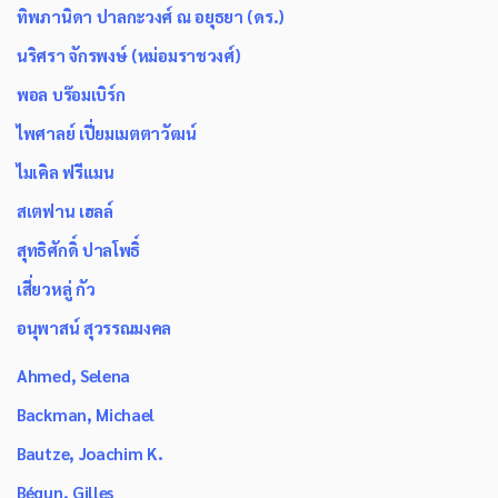
ทิพภานิดา ปาลกะวงศ์ ณ อยุธยา (ดร.)
นริศรา จักรพงษ์ (หม่อมราชวงศ์)
พอล บร๊อมเบิร์ก
ไพศาลย์ เปี่ยมเมตตาวัฒน์
ไมเคิล ฟรีแมน
สเตฟาน เฮลล์
สุทธิศักดิ์ ปาลโพธิ์
เสี่ยวหลู่ กัว
อนุพาสน์ สุวรรณมงคล
Ahmed, Selena
Backman, Michael
Bautze, Joachim K.
Bégun, Gilles