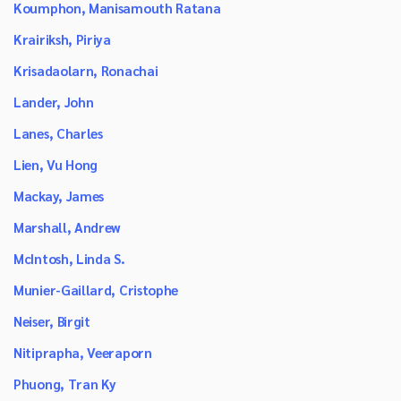
Koumphon, Manisamouth Ratana
Krairiksh, Piriya
Krisadaolarn, Ronachai
Lander, John
Lanes, Charles
Lien, Vu Hong
Mackay, James
Marshall, Andrew
McIntosh, Linda S.
Munier-Gaillard, Cristophe
Neiser, Birgit
Nitiprapha, Veeraporn
Phuong, Tran Ky