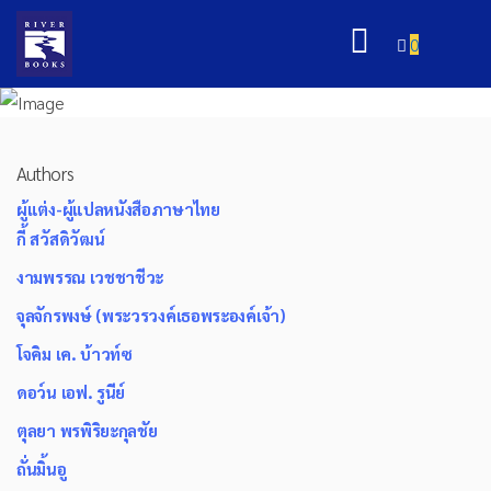
0
Authors
ผู้แต่ง-ผู้แปลหนังสือภาษาไทย
กี้ สวัสดิวัฒน์
งามพรรณ เวชชาชีวะ
จุลจักรพงษ์ (พระวรวงค์เธอพระองค์เจ้า)
โจคิม เค. บ้าวท์ซ
ดอว์น เอฟ. รูนีย์
ตุลยา พรพิริยะกุลชัย
ถั่นมิ้นอู