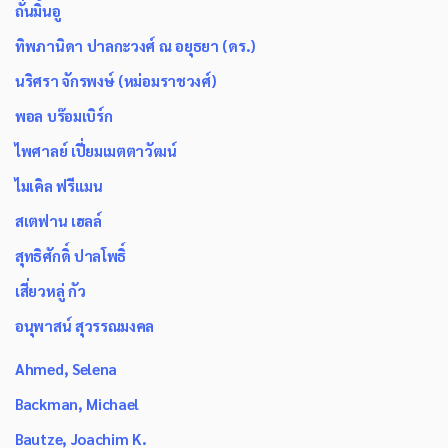
ถั่นมิ้นอู
ทิพภานิดา ปาลกะวงศ์ ณ อยุธยา (ดร.)
นริศรา จักรพงษ์ (หม่อมราชวงศ์)
พอล บร๊อมเบิร์ก
ไพศาลย์ เปี่ยมเมตตาวัฒน์
ไมเคิล ฟรีแมน
สเตฟาน เฮลล์
สุทธิศักดิ์ ปาลโพธิ์
เสี่ยวหลู่ กัว
อนุพาสน์ สุวรรณมงคล
Ahmed, Selena
Backman, Michael
Bautze, Joachim K.