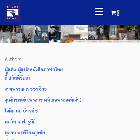
0
Authors
ผู้แต่ง-ผู้แปลหนังสือภาษาไทย
กี้ สวัสดิวัฒน์
งามพรรณ เวชชาชีวะ
จุลจักรพงษ์ (พระวรวงค์เธอพระองค์เจ้า)
โจคิม เค. บ้าวท์ซ
ดอว์น เอฟ. รูนีย์
ตุลยา พรพิริยะกุลชัย