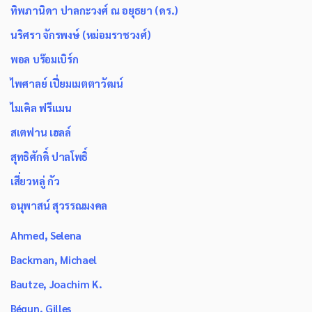
ทิพภานิดา ปาลกะวงศ์ ณ อยุธยา (ดร.)
นริศรา จักรพงษ์ (หม่อมราชวงศ์)
พอล บร๊อมเบิร์ก
ไพศาลย์ เปี่ยมเมตตาวัฒน์
ไมเคิล ฟรีแมน
สเตฟาน เฮลล์
สุทธิศักดิ์ ปาลโพธิ์
เสี่ยวหลู่ กัว
อนุพาสน์ สุวรรณมงคล
Ahmed, Selena
Backman, Michael
Bautze, Joachim K.
Bégun, Gilles