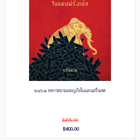
๒๔๖๑ ทหารสยามผจญภัยในแดนฝรั่งเศส
฿495.00
฿400.00