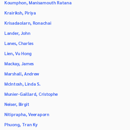
Koumphon, Manisamouth Ratana
Krairiksh, Piriya
Krisadaolarn, Ronachai
Lander, John
Lanes, Charles
Lien, Vu Hong
Mackay, James
Marshall, Andrew
McIntosh, Linda S.
Munier-Gaillard, Cristophe
Neiser, Birgit
Nitiprapha, Veeraporn
Phuong, Tran Ky