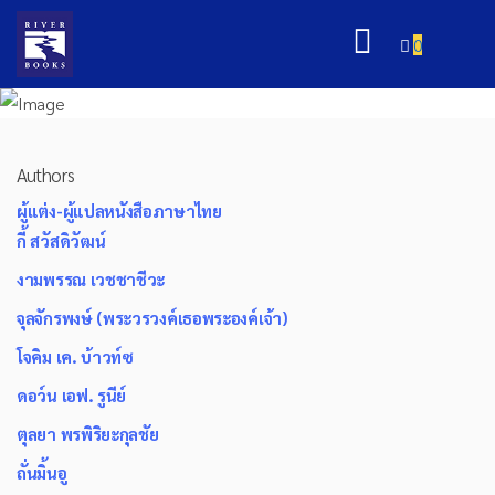
0
Authors
ผู้แต่ง-ผู้แปลหนังสือภาษาไทย
กี้ สวัสดิวัฒน์
งามพรรณ เวชชาชีวะ
จุลจักรพงษ์ (พระวรวงค์เธอพระองค์เจ้า)
โจคิม เค. บ้าวท์ซ
ดอว์น เอฟ. รูนีย์
ตุลยา พรพิริยะกุลชัย
ถั่นมิ้นอู