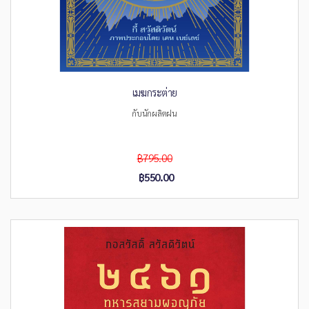
เมฆกระต่าย
กับนักผลิตฝน
฿795.00
฿550.00